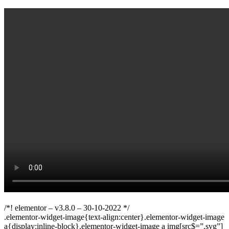
/*! elementor – v3.8.0 – 30-10-2022 */
.elementor-widget-image{text-align:center}.elementor-widget-image
a{display:inline-block}.elementor-widget-image a img[src$=”.svg”]