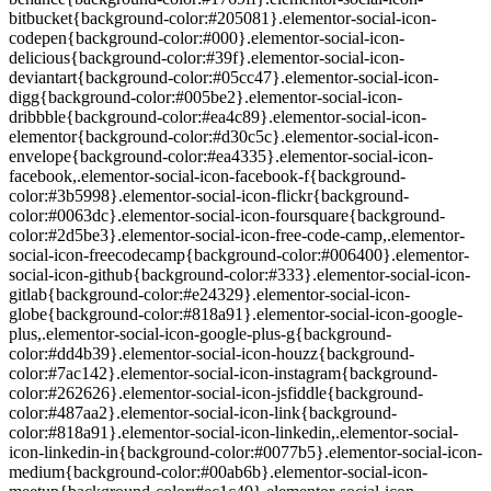
bitbucket{background-color:#205081}.elementor-social-icon-
codepen{background-color:#000}.elementor-social-icon-
delicious{background-color:#39f}.elementor-social-icon-
deviantart{background-color:#05cc47}.elementor-social-icon-
digg{background-color:#005be2}.elementor-social-icon-
dribbble{background-color:#ea4c89}.elementor-social-icon-
elementor{background-color:#d30c5c}.elementor-social-icon-
envelope{background-color:#ea4335}.elementor-social-icon-
facebook,.elementor-social-icon-facebook-f{background-
color:#3b5998}.elementor-social-icon-flickr{background-
color:#0063dc}.elementor-social-icon-foursquare{background-
color:#2d5be3}.elementor-social-icon-free-code-camp,.elementor-
social-icon-freecodecamp{background-color:#006400}.elementor-
social-icon-github{background-color:#333}.elementor-social-icon-
gitlab{background-color:#e24329}.elementor-social-icon-
globe{background-color:#818a91}.elementor-social-icon-google-
plus,.elementor-social-icon-google-plus-g{background-
color:#dd4b39}.elementor-social-icon-houzz{background-
color:#7ac142}.elementor-social-icon-instagram{background-
color:#262626}.elementor-social-icon-jsfiddle{background-
color:#487aa2}.elementor-social-icon-link{background-
color:#818a91}.elementor-social-icon-linkedin,.elementor-social-
icon-linkedin-in{background-color:#0077b5}.elementor-social-icon-
medium{background-color:#00ab6b}.elementor-social-icon-