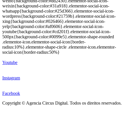
weibo{background-color:#dd2430}.elementor-social-icon-
weixin{background-color:#31a918}.elementor-social-icon-
whatsapp{background-color:#25d366}.elementor-social-icon-
wordpress{background-color:#21759b}.elementor-social-icon-
xing{background-color:#026466}.elementor-social-icon-
yelp{background-color:#af0606}.elementor-social-icon-
youtube{background-color:#cd201f}.elementor-social-icon-
500px{background-color:#0099e5}.elementor-shape-rounded
.elementor-icon.elementor-social-icon{border-
radius:10%}.elementor-shape-circle .elementor-icon.elementor-
social-icon{border-radius:50%}
Youtube
Instagram
Facebook
Copyright © Agencia Circus Digital. Todos os direitos reservados.
Termos de uso
Política de Privacidade