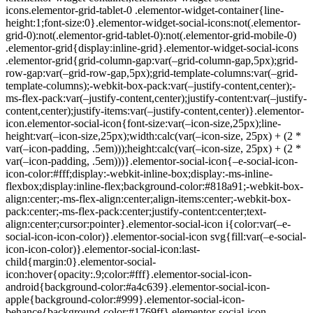
icons.elementor-grid-tablet-0 .elementor-widget-container{line-
height:1;font-size:0}.elementor-widget-social-icons:not(.elementor-
grid-0):not(.elementor-grid-tablet-0):not(.elementor-grid-mobile-0)
.elementor-grid{display:inline-grid}.elementor-widget-social-icons
.elementor-grid{grid-column-gap:var(–grid-column-gap,5px);grid-
row-gap:var(–grid-row-gap,5px);grid-template-columns:var(–grid-
template-columns);-webkit-box-pack:var(–justify-content,center);-
ms-flex-pack:var(–justify-content,center);justify-content:var(–justify-
content,center);justify-items:var(–justify-content,center)}.elementor-
icon.elementor-social-icon{font-size:var(–icon-size,25px);line-
height:var(–icon-size,25px);width:calc(var(–icon-size, 25px) + (2 *
var(–icon-padding, .5em)));height:calc(var(–icon-size, 25px) + (2 *
var(–icon-padding, .5em)))}.elementor-social-icon{–e-social-icon-
icon-color:#fff;display:-webkit-inline-box;display:-ms-inline-
flexbox;display:inline-flex;background-color:#818a91;-webkit-box-
align:center;-ms-flex-align:center;align-items:center;-webkit-box-
pack:center;-ms-flex-pack:center;justify-content:center;text-
align:center;cursor:pointer}.elementor-social-icon i{color:var(–e-
social-icon-icon-color)}.elementor-social-icon svg{fill:var(–e-social-
icon-icon-color)}.elementor-social-icon:last-
child{margin:0}.elementor-social-
icon:hover{opacity:.9;color:#fff}.elementor-social-icon-
android{background-color:#a4c639}.elementor-social-icon-
apple{background-color:#999}.elementor-social-icon-
behance{background-color:#1769ff}.elementor-social-icon-